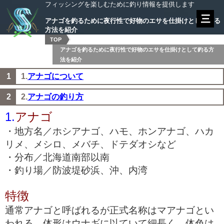
フィッシングを楽しむために釣り情報を提供します
アナゴを釣るために夜行性で好物のエサを仕掛けとして釣る
方法を紹介
TOP
アナゴを釣るために夜行性で好物のエサを仕掛けとして釣る方
法を紹介
1.
アナゴについて
2.
アナゴの釣り方
1.
アナゴ
・地方名／ホシアナゴ、ハモ、ホンアナゴ、ハカ
リメ、メシロ、メバチ、ドテダオシなど
・分布／北海道南部以南
・釣り場／防波堤砂浜、沖、内湾
特徴
通常アナゴと呼ばれるが正式名称はマアナゴとい
われる。体形はウナギに以ていて細長く、体色は