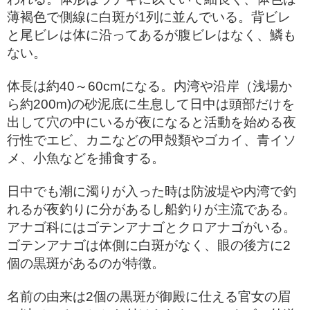
薄褐色で側線に白斑が1列に並んでいる。背ビレ
と尾ビレは体に沿ってあるが腹ビレはなく、鱗も
ない。
体長は約40～60cmになる。内湾や沿岸（浅場か
ら約200m)の砂泥底に生息して日中は頭部だけを
出して穴の中にいるが夜になると活動を始める夜
行性でエビ、カニなどの甲殻類やゴカイ、青イソ
メ、小魚などを捕食する。
日中でも潮に濁りが入った時は防波堤や内湾で釣
れるが夜釣りに分があるし船釣りが主流である。
アナゴ科にはゴテンアナゴとクロアナゴがいる。
ゴテンアナゴは体側に白斑がなく、眼の後方に2
個の黒斑があるのが特徴。
名前の由来は2個の黒斑が御殿に仕える官女の眉