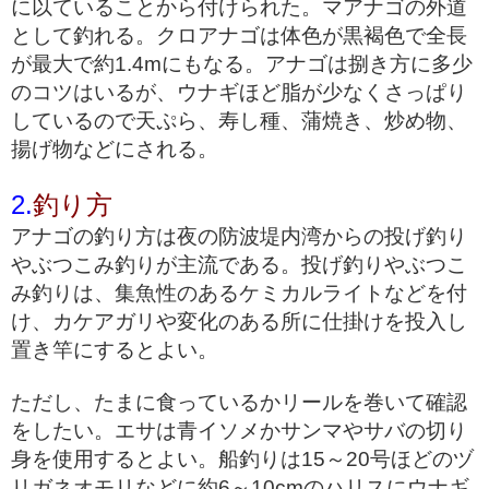
に以ていることから付けられた。マアナゴの外道
として釣れる。クロアナゴは体色が黒褐色で全長
が最大で約1.4mにもなる。アナゴは捌き方に多少
のコツはいるが、ウナギほど脂が少なくさっぱり
しているので天ぷら、寿し種、蒲焼き、炒め物、
揚げ物などにされる。
2.
釣り方
アナゴの釣り方は夜の防波堤内湾からの投げ釣り
やぶつこみ釣りが主流である。投げ釣りやぶつこ
み釣りは、集魚性のあるケミカルライトなどを付
け、カケアガリや変化のある所に仕掛けを投入し
置き竿にするとよい。
ただし、たまに食っているかリールを巻いて確認
をしたい。エサは青イソメかサンマやサバの切り
身を使用するとよい。船釣りは15～20号ほどのヅ
リガネオモリなどに約6～10cmのハリスにウナギ