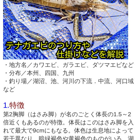
・地方名／カワエビ、ガラエビ、ダツマエビなど
・分布／本州、四国、九州
・釣り場／湖沼、池、河川の下流．中流、河口域
など
1.
特徴
第2胸脚（はさみ脚）が名のごとく体長の1.5～2
倍近くもあるのが特徴。体長はこのはさみ脚を入
れて最大で9cmにもなる。体色は生息地によって
若干異なり、暗緑褐色や黄褐色のものがいる。湖